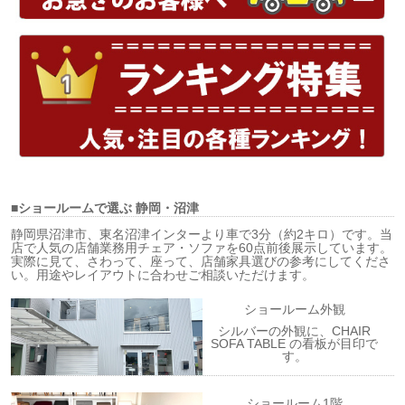
■ショールームで選ぶ
静岡・沼津
静岡県沼津市、東名沼津インターより車で3分（約2キロ）です。当
店で人気の店舗業務用チェア・ソファを60点前後展示しています。
実際に見て、さわって、座って、店舗家具選びの参考にしてくださ
い。用途やレイアウトに合わせご相談いただけます。
ショールーム外観
シルバーの外観に、CHAIR
SOFA TABLE の看板が目印で
す。
ショールーム1階