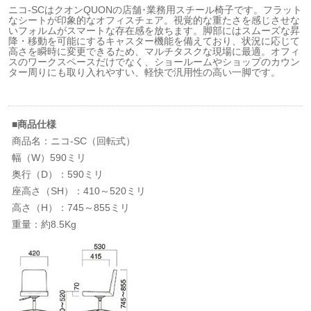
ニコ-SCはクオンQUONの店舗･業務用スチール椅子です。フラット
なシートが印象的なオフィスチェア。視覚的な重たさを感じさせな
いフォルムがスマートな存在感を放ちます。脚部にはスムーズな昇
降・移動を可能にするキャスター機能を備えており、状況に応じて
高さを瞬時に変更できるため、マルチタスクな現場に最適。オフィ
スのワークスペースだけでなく、ショールームやショップのカウン
ター周りにも取り入れやすい、軽快で汎用性の高い一脚です。
■商品仕様
商品名：ニコ-SC（回転式）
幅（W）590ミリ
奥行（D）：590ミリ
座高さ（SH）：410～520ミリ
高さ（H）：745～855ミリ
重量：約8.5Kg