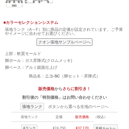
■カラーセレクションシステム
張地ランク（A～F）別に商品の定価が設定されています。ご予算
やイメージに合わせてお選びください。
クオン張地サンプルページへ
上部：軟質モールド
脚ポール：ガス昇降式(クロムメッキ)
脚ベース：アルミ鏡面仕上げ
商品名：
ニコ-SC
（脚セット・昇降式）
販売価格
から
さらに割引き！
割引後の「特別価格」はお問い合わせください
張地ランク
ボタンから選べる生地のページへ
張地ランク
定価
販売価格
（税込）
Aランク
¥74,250
¥37,120