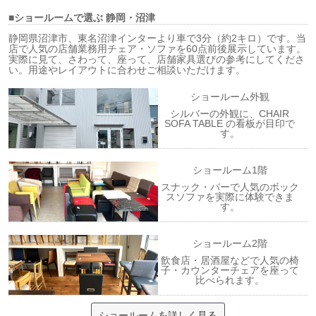
■ショールームで選ぶ
静岡・沼津
静岡県沼津市、東名沼津インターより車で3分（約2キロ）です。当
店で人気の店舗業務用チェア・ソファを60点前後展示しています。
実際に見て、さわって、座って、店舗家具選びの参考にしてくださ
い。用途やレイアウトに合わせご相談いただけます。
ショールーム外観
シルバーの外観に、CHAIR
SOFA TABLE の看板が目印で
す。
ショールーム1階
スナック・バーで人気のボック
スソファを実際に体験できま
す。
ショールーム2階
飲食店・居酒屋などで人気の椅
子・カウンターチェアを座って
比べられます。
ショールームを詳しく見る