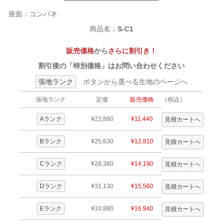
座面：コンパネ
商品名：
S-C1
販売価格
から
さらに割引き！
割引後の「特別価格」はお問い合わせください
張地ランク
ボタンから選べる生地のページへ
張地ランク
定価
販売価格
（税込）
Aランク
¥22,880
¥11,440
Bランク
¥25,630
¥12,810
Cランク
¥28,380
¥14,190
Dランク
¥31,130
¥15,560
Eランク
¥33,880
¥16,940