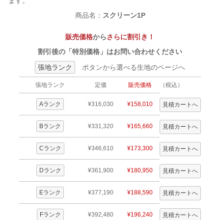
ます。
商品名：
スクリーン1P
販売価格
から
さらに割引き！
割引後の「特別価格」はお問い合わせください
張地ランク
ボタンから選べる生地のページへ
張地ランク
定価
販売価格
（税込）
Aランク
¥316,030
¥158,010
Bランク
¥331,320
¥165,660
Cランク
¥346,610
¥173,300
Dランク
¥361,900
¥180,950
Eランク
¥377,190
¥188,590
Fランク
¥392,480
¥196,240