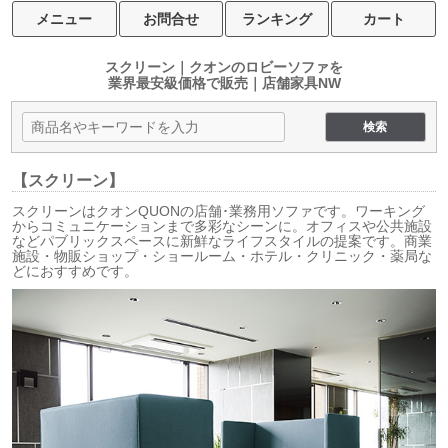
メニュー
お問合せ
ランキング
カート
スクリーン｜クオンのロビーソファを
業界最安級価格で販売｜店舗家具NW
【スクリーン】
スクリーンはクオンQUONの店舗･業務用ソファです。ワーキング
からコミュニケーションまで多彩なシーンに。オフィスや公共施設
などパブリックスペースに新鮮なライフスタイルの提案です。商業
施設・物販ショップ・ショールーム・ホテル・クリニック・薬局な
どにおすすめです。