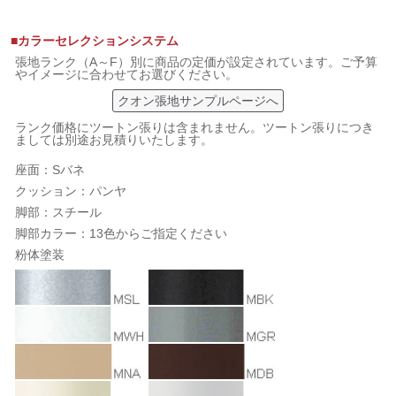
■カラーセレクションシステム
張地ランク（A～F）別に商品の定価が設定されています。ご予算
やイメージに合わせてお選びください。
クオン張地サンプルページへ
ランク価格にツートン張りは含まれません。ツートン張りにつき
ましては別途お見積りいたします。
座面：Sバネ
クッション：パンヤ
脚部：スチール
脚部カラー：13色からご指定ください
粉体塗装