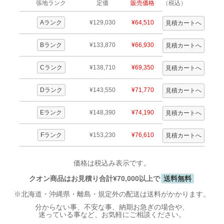
張地ランク
定価
販売価格
（税込）
Aランク
¥129,030
¥64,510
Bランク
¥133,870
¥66,930
Cランク
¥138,710
¥69,350
Dランク
¥143,550
¥71,770
Eランク
¥148,390
¥74,190
Fランク
¥153,230
¥76,610
価格は税込み表示です。
クオン商品はお見積り合計¥70,000以上で
送料無料
※北海道・沖縄県・離島・規定外の配送は送料がかかります。
分からない事、不安な事、納期お急ぎの場合や、
迷っている事など、お気軽にご相談ください。