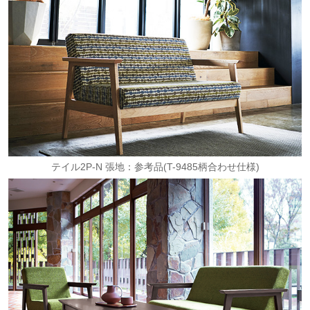
テイル2P-N 張地：参考品(T-9485柄合わせ仕様)