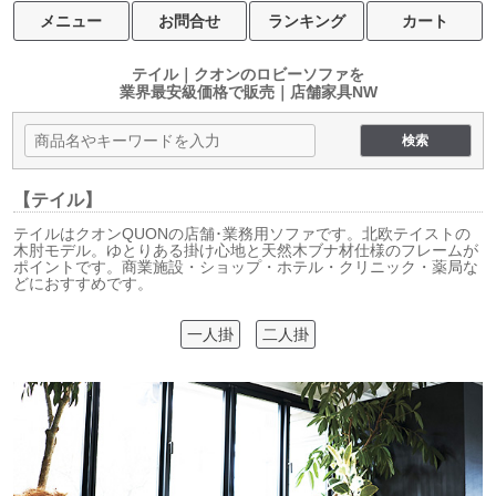
メニュー
お問合せ
ランキング
カート
テイル｜クオンのロビーソファを
業界最安級価格で販売｜店舗家具NW
【テイル】
テイルはクオンQUONの店舗･業務用ソファです。北欧テイストの
木肘モデル。ゆとりある掛け心地と天然木ブナ材仕様のフレームが
ポイントです。商業施設・ショップ・ホテル・クリニック・薬局な
どにおすすめです。
一人掛
二人掛