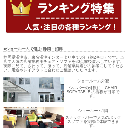
■ショールームで選ぶ
静岡・沼津
静岡県沼津市、東名沼津インターより車で3分（約2キロ）です。当
店で人気の店舗業務用チェア・ソファを60点前後展示しています。
実際に見て、さわって、座って、店舗家具選びの参考にしてくださ
い。用途やレイアウトに合わせご相談いただけます。
ショールーム外観
シルバーの外観に、CHAIR
SOFA TABLE の看板が目印で
す。
ショールーム1階
スナック・バーで人気のボック
スソファを実際に体験できま
す。