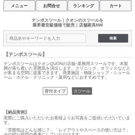
メニュー
お問合せ
ランキング
カート
テンポスツール｜クオンのスツールを
業界最安級価格で販売｜店舗家具NW
【テンポスツール】
テンポスツールはクオンQUONの店舗･業務用スツールです。木製
脚が落ち着いた雰囲気を演出します。クリニック、オフィスなど人
が集まる空間に提案できます。商業施設・物販ショップ・ショール
ーム・ホテル・クリニック・薬局などにおすすめです。
背付タイプ
スツール
【納品実例】
実際にご購入いただいたお客様よりお写真をご提供いただいていま
す。
「雰囲気はどんな感じ？」「レイアウトやスペースの使い方は？」
その様な疑問の参考にしていただけます。