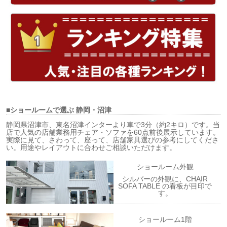
■ショールームで選ぶ
静岡・沼津
静岡県沼津市、東名沼津インターより車で3分（約2キロ）です。当
店で人気の店舗業務用チェア・ソファを60点前後展示しています。
実際に見て、さわって、座って、店舗家具選びの参考にしてくださ
い。用途やレイアウトに合わせご相談いただけます。
ショールーム外観
シルバーの外観に、CHAIR
SOFA TABLE の看板が目印で
す。
ショールーム1階