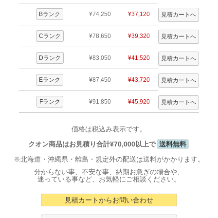
Bランク
¥74,250
¥37,120
Cランク
¥78,650
¥39,320
Dランク
¥83,050
¥41,520
Eランク
¥87,450
¥43,720
Fランク
¥91,850
¥45,920
価格は税込み表示です。
クオン商品はお見積り合計¥70,000以上で
送料無料
※北海道・沖縄県・離島・規定外の配送は送料がかかります。
分からない事、不安な事、納期お急ぎの場合や、
迷っている事など、お気軽にご相談ください。
見積カートからお問い合わせ