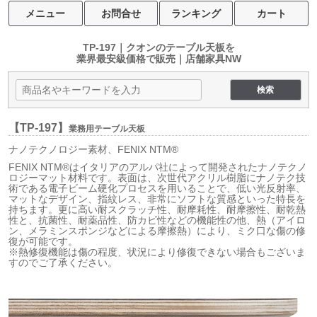
メニュー
お問合せ
ランキング
カート
TP-197｜クオンのテーブル天板を
業界最安級価格で販売｜店舗家具NW
【TP-197】
業務用テーブル天板
ナノテクノロジー素材、FENIX NTM®
FENIX NTM®はイタリアのアルパ社によって開発されたナノテクノ
ロジーマット材料です。表面は、次世代アクリル樹脂にナノテク技
術である電子ビーム硬化プロセスを用いることで、低い光反射率、
マットなデザイン、指紋レス、非常にソフトな質感といった特長を
持ちます。更に高い耐スクラッチ性、耐摩耗性、耐摩擦性、耐乾熱
性と、抗菌性、耐薬品性、防カビ性などの機能性の他、熱（アイロ
ン、メラミンスポンジなどによる摩擦熱）により、ミク口な傷の修
復が可能です。
※熱修復機能は傷の程度、状況により修復できない場合もございま
すのでご了承ください。