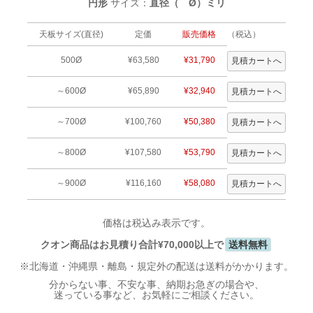
円形
サイズ：
直径（ Ø）ミリ
天板サイズ(直径)
定価
販売価格
（税込）
500Ø
¥63,580
¥31,790
～600Ø
¥65,890
¥32,940
～700Ø
¥100,760
¥50,380
～800Ø
¥107,580
¥53,790
～900Ø
¥116,160
¥58,080
価格は税込み表示です。
クオン商品はお見積り合計¥70,000以上で
送料無料
※北海道・沖縄県・離島・規定外の配送は送料がかかります。
分からない事、不安な事、納期お急ぎの場合や、
迷っている事など、お気軽にご相談ください。