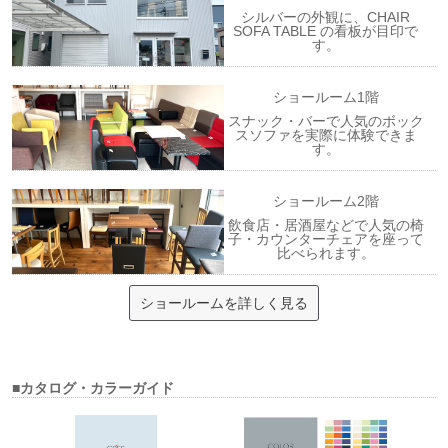
シルバーの外観に、CHAIR
SOFA TABLE の看板が目印で
す。
ショールーム1階
スナック・バーで人気のボック
スソファを実際に体験できま
す。
ショールーム2階
飲食店・居酒屋などで人気の椅
子・カウンターチェアを座って
比べられます。
ショールームを詳しく見る
■カタログ・カラーガイド