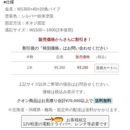
■仕様
金具：W1360×40×20角パイプ
塗装色：シルバー紛体塗装
固定方法：木ネジ固定
適応サイズ：W1500～1800(2本使用)
販売価格
から
さらに割引き！
割引後の「特別価格」はお問い合わせください
本数
定価
販売価格
（税込）
1本
¥6,380
¥3,190
上記サイズ以外ご希望の場合はお問合せください。
価格は税込み表示です。
クオン商品はお見積り合計¥70,000以上で
送料無料
※北海道・沖縄県・離島・規定外の配送は送料がかかります。
お客様組立
12V程度の電動ドライバー、レンチ等必要です