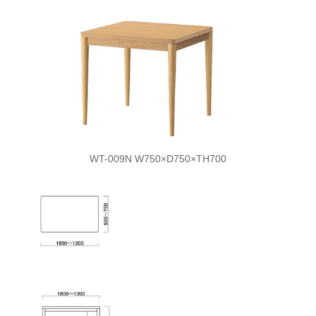
WT-009N W750×D750×TH700