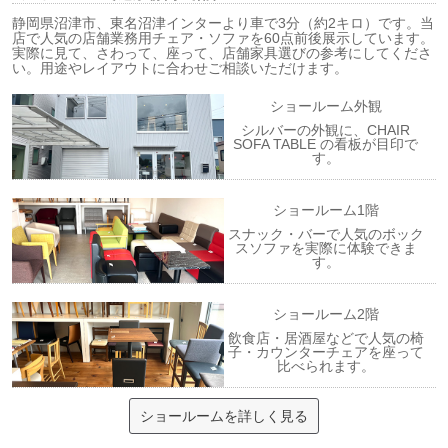
静岡県沼津市、東名沼津インターより車で3分（約2キロ）です。当
店で人気の店舗業務用チェア・ソファを60点前後展示しています。
実際に見て、さわって、座って、店舗家具選びの参考にしてくださ
い。用途やレイアウトに合わせご相談いただけます。
ショールーム外観
シルバーの外観に、CHAIR
SOFA TABLE の看板が目印で
す。
ショールーム1階
スナック・バーで人気のボック
スソファを実際に体験できま
す。
ショールーム2階
飲食店・居酒屋などで人気の椅
子・カウンターチェアを座って
比べられます。
ショールームを詳しく見る