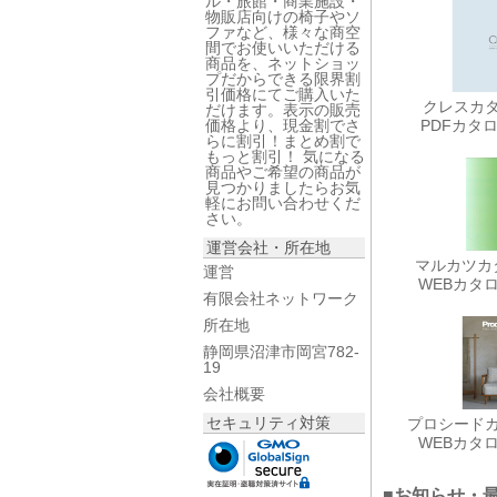
ル・旅館・商業施設・
物販店向けの椅子やソ
ファなど、様々な商空
間でお使いいただける
商品を、ネットショッ
プだからできる限界割
引価格にてご購入いた
クレスカタロ
だけます。表示の販売
価格より、現金割でさ
PDFカタ
らに割引！まとめ割で
もっと割引！ 気になる
商品やご希望の商品が
見つかりましたらお気
軽にお問い合わせくだ
さい。
運営会社・所在地
マルカツカタ
運営
WEBカタ
有限会社ネットワーク
所在地
静岡県沼津市岡宮782-
19
会社概要
セキュリティ対策
プロシードカタ
WEBカタ
■お知らせ・