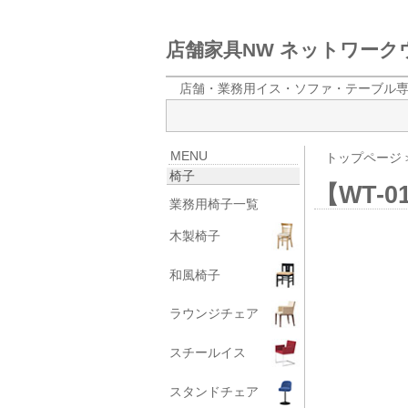
店舗家具NW ネットワー
店舗・業務用イス・ソファ・テーブル
MENU
トップページ
椅子
【WT-01
業務用椅子一覧
木製椅子
和風椅子
ラウンジチェア
スチールイス
スタンドチェア