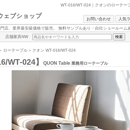
WT-016/WT-024｜クオンのローテ
クウェブショップ
お問い合わせ
人気
専門店。業界最安級価格で販売。
無料サンプルあり・自社ショールームあ
店舗家具NW
＞
ローテーブル
＞
クオン
WT-016/WT-024
6/WT-024】
QUON Table
業務用ローテーブル