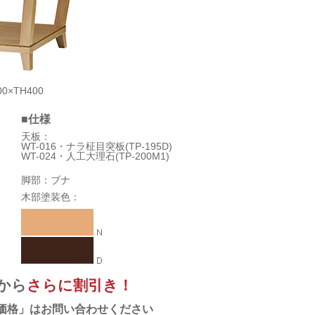
00×TH400
■仕様
天板：
WT-016・ナラ柾目突板(TP-195D)
WT-024・人工大理石(TP-200M1)
脚部：ブナ
木部塗装色：
から
さらに割引き！
価格」はお問い合わせください