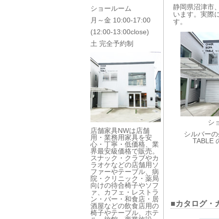
静岡県沼津市
ショールーム
います。実際
月～金 10:00-17:00
す。
(12:00-13:00close)
土 完全予約制
シ
店舗家具NWは店舗
シルバーの外
用・業務用家具を安
TABL
心・丁寧・低価格、業
界最安級価格で販売。
スナック・クラブやカ
ラオケなどの店舗用ソ
ファーやテーブル、病
院・クリニック・薬局
向けの待合椅子やソフ
ァ、カフェ・レストラ
ン・バー・和食店・居
■カタログ・
酒屋などの飲食店用の
椅子やテーブル、ホテ