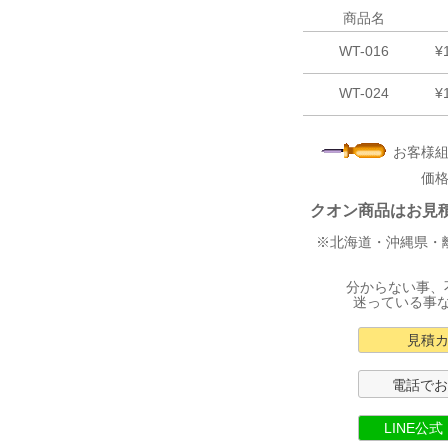
商品名
WT-016
¥
WT-024
¥
お客様組
価
クオン商品はお見積り
※北海道・沖縄県・
分からない事、
迷っている事
見積
電話で
LINE公