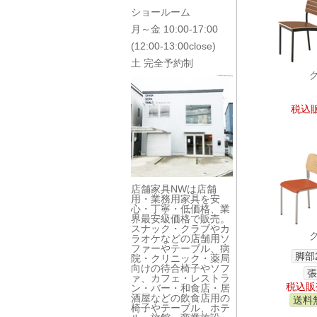
ショールーム
月～金 10:00-17:00
(12:00-13:00close)
土 完全予約制
税込販
店舗家具NWは店舗
用・業務用家具を安
心・丁寧・低価格、業
界最安級価格で販売。
スナック・クラブやカ
ラオケなどの店舗用ソ
ファーやテーブル、病
脚部
院・クリニック・薬局
向けの待合椅子やソフ
張
ァ、カフェ・レストラ
税込販売
ン・バー・和食店・居
酒屋などの飲食店用の
送料
椅子やテーブル、ホテ