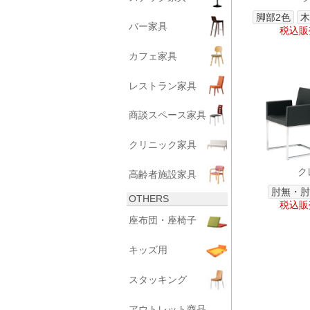
脚部2色
木
バー家具
税込販売
カフェ家具
レストラン家具
商談スペース家具
クリニック家具
ク
高齢者施設家具
肘無・肘
OTHERS
税込販売
座布団・座椅子
キッズ用
スタッキング
アウトレット商品