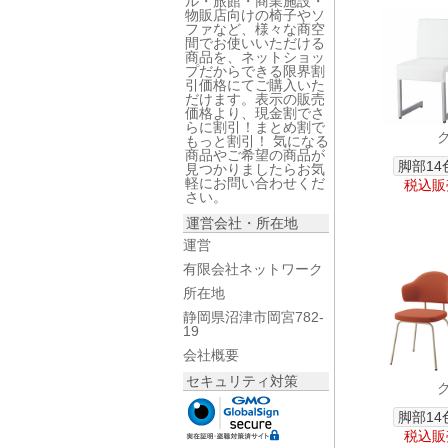
ル・旅館・商業施設・
物販店向けの椅子やソ
ファなど、様々な商空
間でお使いいただける
商品を、ネットショッ
プだからできる限界割
引価格にてご購入いた
だけます。表示の販売
価格より、現金割でさ
らに割引！まとめ割で
もっと割引！ 気になる
商品やご希望の商品が
脚部14
見つかりましたらお気
軽にお問い合わせくだ
税込販売
さい。
運営会社・所在地
運営
有限会社ネットワーク
所在地
静岡県沼津市岡宮782-
19
会社概要
セキュリティ対策
脚部14
税込販売