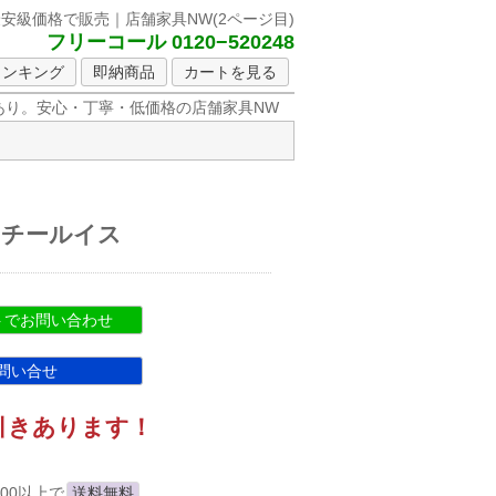
最安級価格で販売｜店舗家具NW
(2ページ目)
フリーコール 0120−520248
ランキング
即納商品
カートを見る
り。安心・丁寧・低価格の店舗家具NW
スチールイス
ットでお問い合わせ
問い合せ
引きあります！
00以上で
送料無料