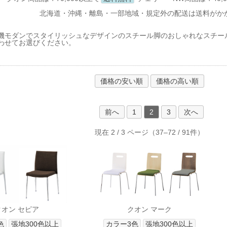
北海道・沖縄・離島・一部地域・
規定外の配送は送料がか
機モダンでスタイリッシュなデザインのスチール脚のおしゃれなスチー
わせてお選びください。
価格の安い順
価格の高い順
前へ
1
2
3
次へ
現在 2 / 3 ページ（37–72 / 91件）
クオン セピア
クオン マーク
色
張地300色以上
カラー3色
張地300色以上