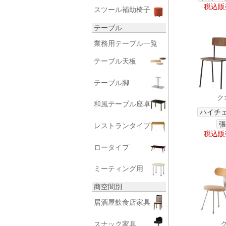
税込販売
スツール補助椅子
テーブル
業務用テーブル一覧
テーブル天板
テーブル脚
ク
和風テーブル座卓
ハイチ
張
レストランタイプ
税込販売
ロータイプ
ミーティング用
商空間別
居酒屋飲食店家具
スナック家具