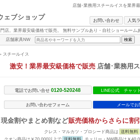
店舗･業務用スチールイスを
業界
クウェブショップ
お問い合わせ
人気
専門店。業界最安級価格で販売。
無料サンプルあり・自社ショールームあ
店舗家具NW
＞
スチールイス
激安！業界最安級価格で販売
店舗･業務用
0120-520248
電話でお問い合せ
LINE公式 チャ
お問い合わせフォーム
メールでお
現金割やまとめ割など
販売価格からさらに割
クレス・マルカツ・プロシード商品は
送料無料
クオン商品は￥70,000以上で
送料無料
チェリー・NW商品は￥40,0