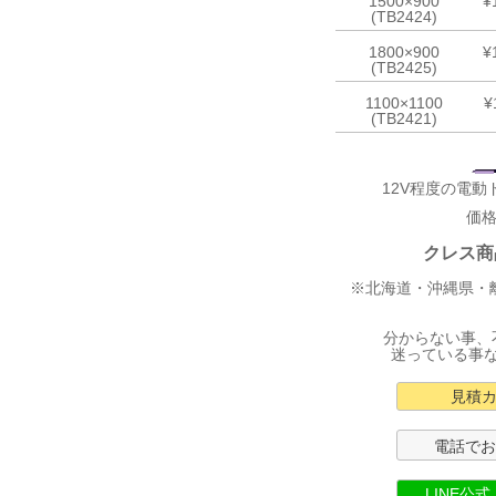
1500×900
¥
(TB2424)
1800×900
¥
(TB2425)
1100×1100
¥
(TB2421)
12V程度の電
価
クレス商
※北海道・沖縄県・
分からない事、
迷っている事
見積
電話で
LINE公