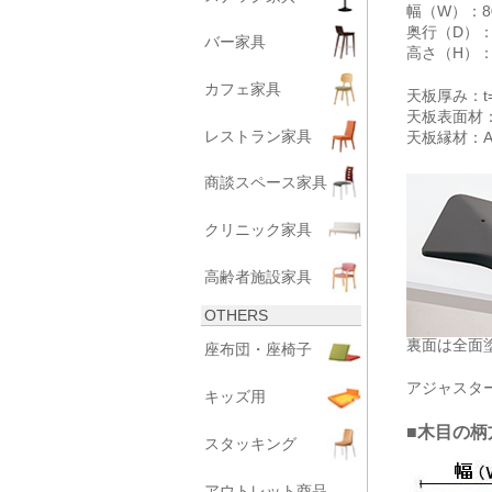
幅（W）：800/
奥行（D）：8
バー家具
高さ（H）：
カフェ家具
天板厚み：t
天板表面材
レストラン家具
天板縁材：A
商談スペース家具
クリニック家具
高齢者施設家具
OTHERS
裏面は全面
座布団・座椅子
アジャスタ
キッズ用
■木目の柄
スタッキング
アウトレット商品