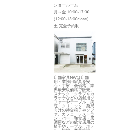
ショールーム
月～金 10:00-17:00
(12:00-13:00close)
土 完全予約制
店舗家具NWは店舗
用・業務用家具を安
心・丁寧・低価格、業
界最安級価格で販売。
スナック・クラブやカ
ラオケなどの店舗用ソ
ファーやテーブル、病
院・クリニック・薬局
向けの待合椅子やソフ
ァ、カフェ・レストラ
ン・バー・和食店・居
酒屋などの飲食店用の
椅子やテーブル、ホテ