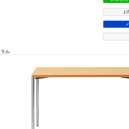
お
ュラル