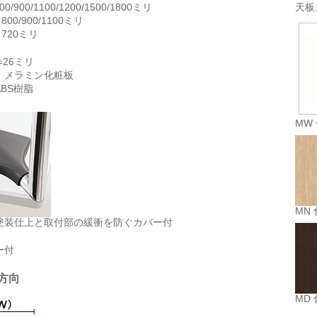
900/1100/1200/1500/1800ミリ
天板
00/900/1100ミリ
720ミリ
=26ミリ
：メラミン化粧板
BS樹脂
MW
MN 
塗装仕上と取付部の緩衝を防ぐカバー付
ー付
方向
MD 