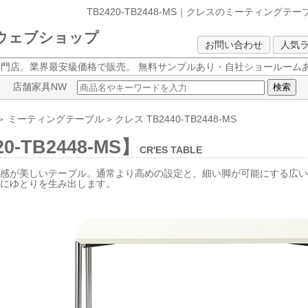
TB2420-TB2448-MS｜クレスのミーティングテー
クウェブショップ
お問い合わせ
人気
専門店。業界最安級価格で販売。
無料サンプルあり・自社ショールームあ
店舗家具NW
＞
ミーティングテーブル
＞
クレス
TB2440-TB2448-MS
0-TB2448-MS】
CR'ES TABLE
体感が美しいテーブル。通常より高めの設定と、細い脚が可能にする広
共にゆとりを生み出します。