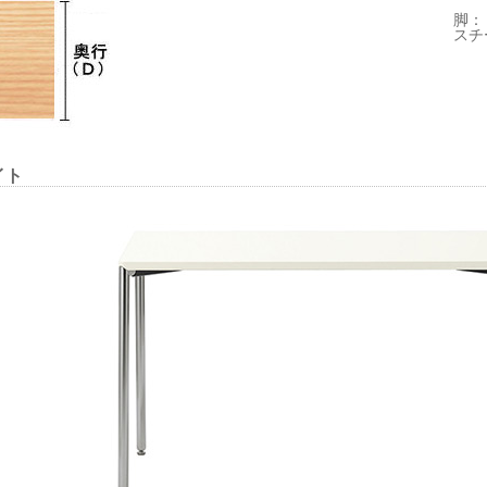
脚：
スチ
イト