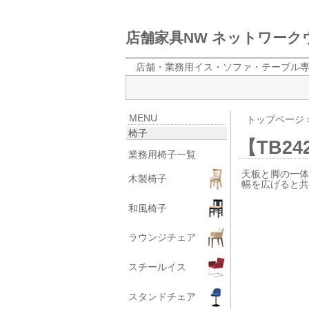
店舗家具NW ネットワー
店舗・業務用イス・ソファ・テーブル
MENU
トップページ
椅子
【TB242
業務用椅子一覧
天板と脚の一
木製椅子
幅を広げると
和風椅子
ラウンジチェア
スチールイス
スタンドチェア