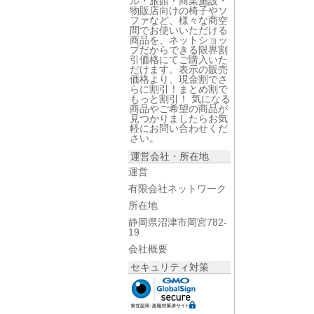
ル・旅館・商業施設・
物販店向けの椅子やソ
ファなど、様々な商空
間でお使いいただける
商品を、ネットショッ
プだからできる限界割
引価格にてご購入いた
だけます。表示の販売
価格より、現金割でさ
らに割引！まとめ割で
もっと割引！ 気になる
商品やご希望の商品が
見つかりましたらお気
軽にお問い合わせくだ
さい。
運営会社・所在地
運営
有限会社ネットワーク
所在地
静岡県沼津市岡宮782-
19
会社概要
セキュリティ対策