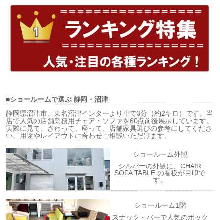
■ショールームで選ぶ
静岡・沼津
静岡県沼津市、東名沼津インターより車で3分（約2キロ）です。当
店で人気の店舗業務用チェア・ソファを60点前後展示しています。
実際に見て、さわって、座って、店舗家具選びの参考にしてくださ
い。用途やレイアウトに合わせご相談いただけます。
ショールーム外観
シルバーの外観に、CHAIR
SOFA TABLE の看板が目印で
す。
ショールーム1階
スナック・バーで人気のボック