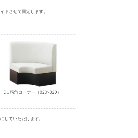
ライドさせて固定します。
DU扇角コーナー（820×820）
考にしていただけます。