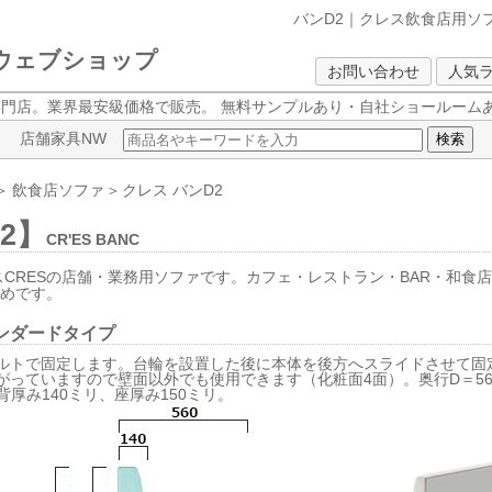
バンD2｜クレス飲食店用ソ
クウェブショップ
お問い合わせ
人気
専門店。業界最安級価格で販売。
無料サンプルあり・自社ショールームあ
店舗家具NW
＞
飲食店ソファ
＞
クレス
バンD2
2】
CR'ES BANC
スCRESの店舗・業務用ソファです。カフェ・レストラン・BAR・和食
すめです。
ンダードタイプ
ルトで固定します。台輪を設置した後に本体を後方へスライドさせて固
がっていますので壁面以外でも使用できます（化粧面4面）。奥行D＝560
、背厚み140ミリ、座厚み150ミリ。