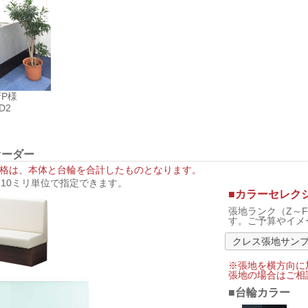
P様
D2
オーダー
格は、本体と台輪を合計したものとなります。
10ミリ単位で指定できます。
■カラーセレク
張地ランク（Z～
す。ご予算やイメ
クレス張地サン
※張地を横方向に
張地の場合はご相
■台輪カラー