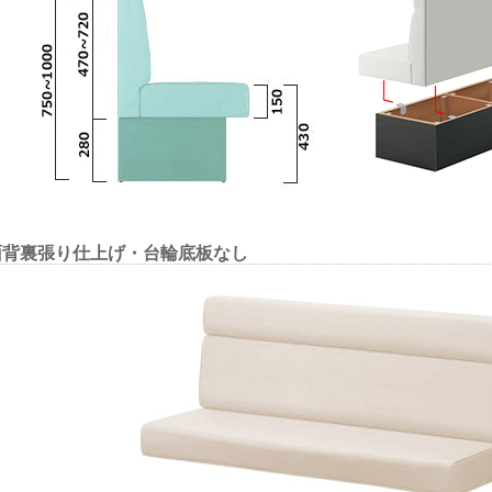
面背裏張り仕上げ・台輪底板なし