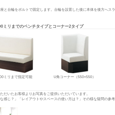
背座と台輪をボルトで固定します。台輪を設置した後に本体を後方へス
800ミリまでのベンチタイプとコーナー2タイプ
800ミリまで指定可能
U角コーナー（550×550）
いただいたお客様よりお写真をご提供いただいています。
んな感じ？」「レイアウトやスペースの使い方は？」その様な疑問の参