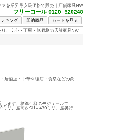
ファを
業界最安級価格で販売｜店舗家具NW
フリーコール 0120−520248
ランキング
即納商品
カートを見る
り。安心・丁寧・低価格の店舗家具NW
店・居酒屋・中華料理店・食堂などの飲
定します。標準仕様のモジュールで
ミリ、座高さSH＝430ミリ、座奥行