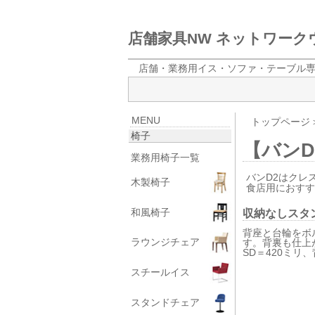
店舗家具NW ネットワー
店舗・業務用イス・ソファ・テーブル
MENU
トップページ
椅子
【バンD
業務用椅子一覧
バンD2はクレ
木製椅子
食店用におす
和風椅子
収納なしスタ
背座と台輪をボ
ラウンジチェア
す。背裏も仕上
SD＝420ミリ
スチールイス
スタンドチェア