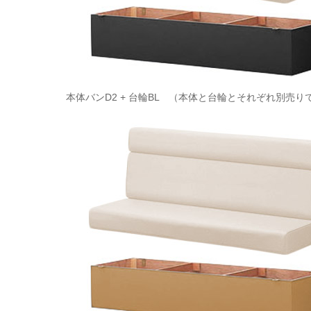
本体バンD2 + 台輪BL （本体と台輪とそれぞれ別売り