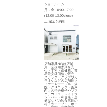
ショールーム
月～金 10:00-17:00
(12:00-13:00close)
土 完全予約制
店舗家具NWは店舗
用・業務用家具を安
心・丁寧・低価格、業
界最安級価格で販売。
スナック・クラブやカ
ラオケなどの店舗用ソ
ファーやテーブル、病
院・クリニック・薬局
向けの待合椅子やソフ
ァ、カフェ・レストラ
ン・バー・和食店・居
酒屋などの飲食店用の
椅子やテーブル、ホテ