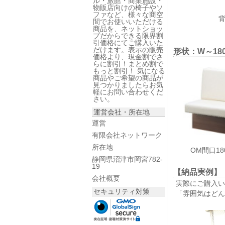
ル・旅館・商業施設・
物販店向けの椅子やソ
ファなど、様々な商空
間でお使いいただける
商品を、ネットショッ
プだからできる限界割
引価格にてご購入いた
だけます。表示の販売
形状：
W～1
価格より、現金割でさ
らに割引！まとめ割で
もっと割引！ 気になる
商品やご希望の商品が
見つかりましたらお気
軽にお問い合わせくだ
さい。
運営会社・所在地
運営
有限会社ネットワーク
所在地
OM間口1
静岡県沼津市岡宮782-
19
【納品実例】
会社概要
実際にご購入
セキュリティ対策
「雰囲気はど