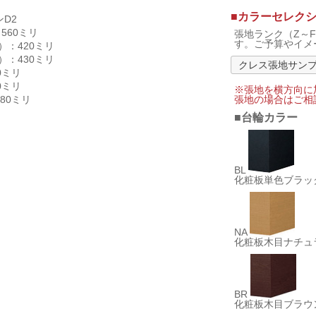
■カラーセレク
D2
560ミリ
張地ランク（Z～
す。ご予算やイメ
）：420ミリ
）：430ミリ
クレス張地サン
0ミリ
0ミリ
※張地を横方向に
80ミリ
張地の場合はご相
面
■台輪カラー
BL
化粧板単色ブラッ
NA
化粧板木目ナチュ
BR
化粧板木目ブラウ