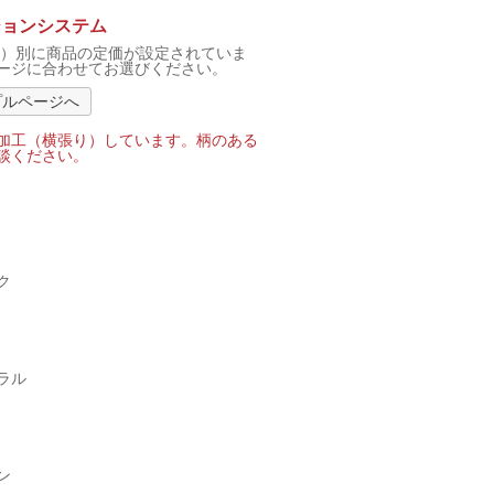
ションシステム
F）別に商品の定価が設定されていま
ージに合わせてお選びください。
プルページへ
加工（横張り）しています。柄のある
談ください。
ク
ラル
ン