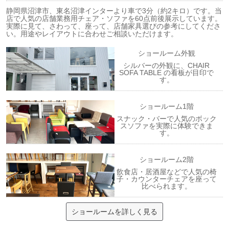
静岡県沼津市、東名沼津インターより車で3分（約2キロ）です。当
店で人気の店舗業務用チェア・ソファを60点前後展示しています。
実際に見て、さわって、座って、店舗家具選びの参考にしてくださ
い。用途やレイアウトに合わせご相談いただけます。
ショールーム外観
シルバーの外観に、CHAIR
SOFA TABLE の看板が目印で
す。
ショールーム1階
スナック・バーで人気のボック
スソファを実際に体験できま
す。
ショールーム2階
飲食店・居酒屋などで人気の椅
子・カウンターチェアを座って
比べられます。
ショールームを詳しく見る