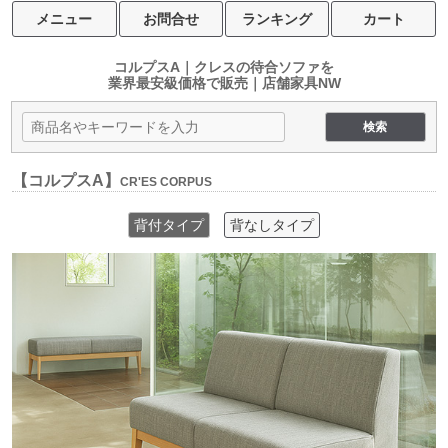
メニュー
お問合せ
ランキング
カート
コルプスA｜クレスの待合ソファを
業界最安級価格で販売｜店舗家具NW
【コルプスA】
CR'ES CORPUS
背付タイプ
背なしタイプ