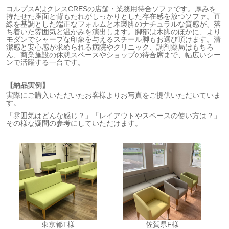
コルプスAはクレスCRESの店舗・業務用待合ソファです。厚みを
持たせた座面と背もたれがしっかりとした存在感を放つソファ。直
線を基調とした端正なフォルムと木製脚のナチュラルな質感が、落
ち着いた雰囲気と温かみを演出します。脚部は木脚のほかに、より
モダンでシャープな印象を与えるスチール脚もお選び頂けます。清
潔感と安心感が求められる病院やクリニック、調剤薬局はもちろ
ん、商業施設の休憩スペースやショップの待合席まで、幅広いシー
ンで活躍する一台です。
【納品実例】
実際にご購入いただいたお客様よりお写真をご提供いただいていま
す。
「雰囲気はどんな感じ？」「レイアウトやスペースの使い方は？」
その様な疑問の参考にしていただけます。
東京都T様
佐賀県F様