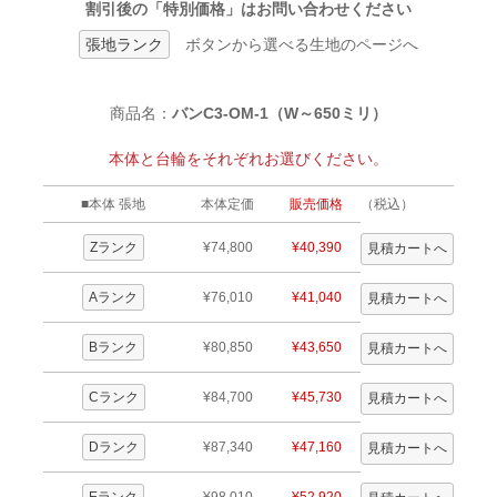
割引後の「特別価格」はお問い合わせください
張地ランク
ボタンから選べる生地のページへ
商品名：
バンC3-OM-1（W～650ミリ）
本体と台輪をそれぞれお選びください。
■本体 張地
本体定価
販売価格
（税込）
Zランク
¥74,800
¥40,390
Aランク
¥76,010
¥41,040
Bランク
¥80,850
¥43,650
Cランク
¥84,700
¥45,730
Dランク
¥87,340
¥47,160