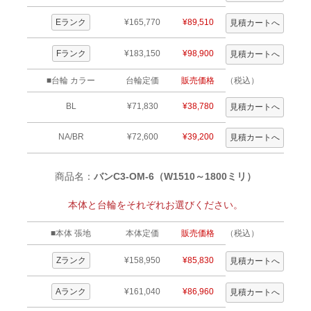
Eランク
¥165,770
¥89,510
Fランク
¥183,150
¥98,900
■台輪 カラー
台輪定価
販売価格
（税込）
BL
¥71,830
¥38,780
NA/BR
¥72,600
¥39,200
商品名：
バンC3-OM-6（W1510～1800ミリ）
本体と台輪をそれぞれお選びください。
■本体 張地
本体定価
販売価格
（税込）
Zランク
¥158,950
¥85,830
Aランク
¥161,040
¥86,960