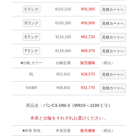
Cランク
¥102,520
¥55,360
Dランク
¥105,380
¥56,900
Eランク
¥116,160
¥62,720
Fランク
¥128,480
¥69,370
■台輪 カラー
台輪定価
販売価格
（税込）
BL
¥52,910
¥28,570
NA/BR
¥58,850
¥31,770
商品名：
バンC3-OM-3（W910～1100ミリ）
本体と台輪をそれぞれお選びください。
■本体 張地
本体定価
販売価格
（税込）