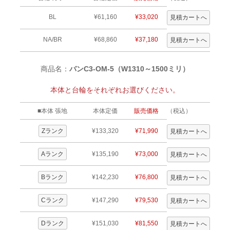
BL
¥61,160
¥33,020
NA/BR
¥68,860
¥37,180
商品名：
バンC3-OM-5（W1310～1500ミリ）
本体と台輪をそれぞれお選びください。
■本体 張地
本体定価
販売価格
（税込）
Zランク
¥133,320
¥71,990
Aランク
¥135,190
¥73,000
Bランク
¥142,230
¥76,800
Cランク
¥147,290
¥79,530
Dランク
¥151,030
¥81,550