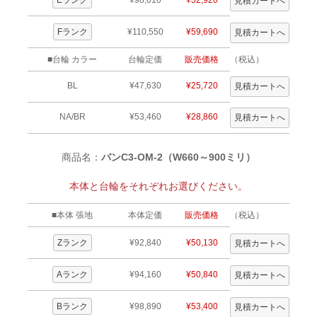
Eランク
¥98,010
¥52,920
Fランク
¥110,550
¥59,690
■台輪 カラー
台輪定価
販売価格
（税込）
BL
¥47,630
¥25,720
NA/BR
¥53,460
¥28,860
商品名：
バンC3-OM-2（W660～900ミリ）
本体と台輪をそれぞれお選びください。
■本体 張地
本体定価
販売価格
（税込）
Zランク
¥92,840
¥50,130
Aランク
¥94,160
¥50,840
Bランク
¥98,890
¥53,400