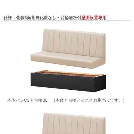
仕様：化粧3面背裏化粧なし・台輪底板付
壁面設置専用
本体バンC3 + 台輪BL （本体と台輪とそれぞれ別売りです。）