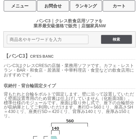
メニュー
お問合せ
ランキング
カート
バンC3｜クレス飲食店用ソファを
業界最安級価格で販売｜店舗家具NW
【バンC3】
CR'ES BANC
バンC3はクレスCRESの店舗・業務用ソファです。カフェ・レスト
ラン・BAR・和食店・居酒屋・中華料理店・食堂などの飲食店用に
おすすめです。
収納付・背台輪固定タイプ
背もたれと台輪をボルトで固定します。壁に沿って設置していただ
く壁面設置専用のため背裏は仕上げしていません（化粧面3面）。
標準仕様のモジュールです。座面は取り外し式で、座下の台輪部分
が収納庫としてご利用いただけます。奥行D＝560ミリ、座高さSH
＝430ミリ、座奥行SD＝420ミリ、背厚み140ミリ、座厚み150ミ
リ。