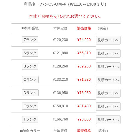
商品名：
バンC3-OM-4（W1110～1300ミリ）
本体と台輪をそれぞれお選びください。
■本体 張地
本体定価
販売価格
（税込）
Zランク
¥120,230
¥64,920
Aランク
¥121,880
¥65,810
Bランク
¥128,260
¥69,260
Cランク
¥133,210
¥71,930
Dランク
¥136,950
¥73,950
Eランク
¥150,810
¥81,430
Fランク
¥166,760
¥90,050
■台輪 カラー
台輪定価
販売価格
（税込）