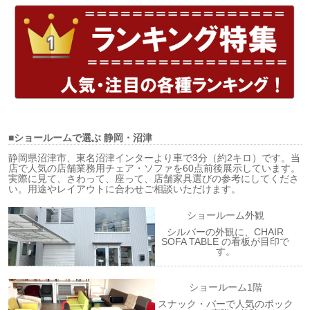
■ショールームで選ぶ
静岡・沼津
静岡県沼津市、東名沼津インターより車で3分（約2キロ）です。当
店で人気の店舗業務用チェア・ソファを60点前後展示しています。
実際に見て、さわって、座って、店舗家具選びの参考にしてくださ
い。用途やレイアウトに合わせご相談いただけます。
ショールーム外観
シルバーの外観に、CHAIR
SOFA TABLE の看板が目印で
す。
ショールーム1階
スナック・バーで人気のボック