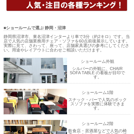
■ショールームで選ぶ
静岡・沼津
静岡県沼津市、東名沼津インターより車で3分（約2キロ）です。当
店で人気の店舗業務用チェア・ソファを60点前後展示しています。
実際に見て、さわって、座って、店舗家具選びの参考にしてくださ
い。用途やレイアウトに合わせご相談いただけます。
ショールーム外観
シルバーの外観に、CHAIR
SOFA TABLE の看板が目印で
す。
ショールーム1階
スナック・バーで人気のボック
スソファを実際に体験できま
す。
ショールーム2階
飲食店・居酒屋などで人気の椅