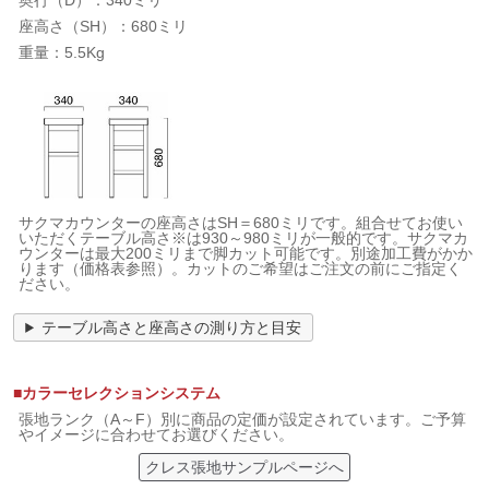
奥行（D）：340ミリ
座高さ（SH）：680ミリ
重量：5.5Kg
サクマカウンターの座高さはSH＝680ミリです。組合せてお使い
いただくテーブル高さ※は930～980ミリが一般的です。サクマカ
ウンターは最大200ミリまで脚カット可能です。別途加工費がかか
ります（価格表参照）。カットのご希望はご注文の前にご指定く
ださい。
テーブル高さと座高さの測り方と目安
■カラーセレクションシステム
張地ランク（A～F）別に商品の定価が設定されています。ご予算
やイメージに合わせてお選びください。
クレス張地サンプルページへ