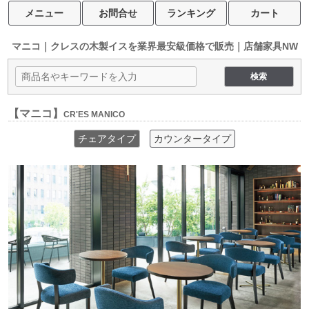
メニュー
お問合せ
ランキング
カート
マニコ｜クレスの木製イスを
業界最安級価格で販売｜店舗家具NW
【マニコ】
CR'ES MANICO
チェアタイプ
カウンタータイプ