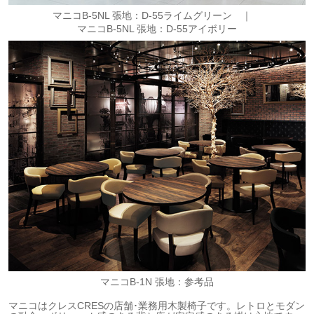
マニコB-5NL 張地：D-55ライムグリーン ｜
マニコB-5NL 張地：D-55アイボリー
マニコB-1N 張地：参考品
マニコはクレスCRESの店舗･業務用木製椅子です。レトロとモダン