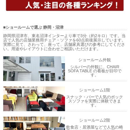
■ショールームで選ぶ
静岡・沼津
静岡県沼津市、東名沼津インターより車で3分（約2キロ）です。当
店で人気の店舗業務用チェア・ソファを60点前後展示しています。
実際に見て、さわって、座って、店舗家具選びの参考にしてくださ
い。用途やレイアウトに合わせご相談いただけます。
ショールーム外観
シルバーの外観に、CHAIR
SOFA TABLE の看板が目印で
す。
ショールーム1階
スナック・バーで人気のボック
スソファを実際に体験できま
す。
ショールーム2階
飲食店・居酒屋などで人気の椅