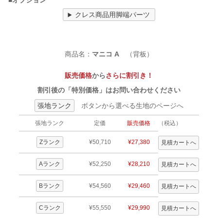
■オプション
クレス商品用脚端パーツ
商品名：
マニコ A
（背板）
販売価格
から
さらに割引き！
割引後の「特別価格」はお問い合わせください
張地ランク
ボタンから選べる生地のページへ
張地ランク
定価
販売価格
（税込）
Zランク
¥50,710
¥27,380
Aランク
¥52,250
¥28,210
Bランク
¥54,560
¥29,460
Cランク
¥55,550
¥29,990