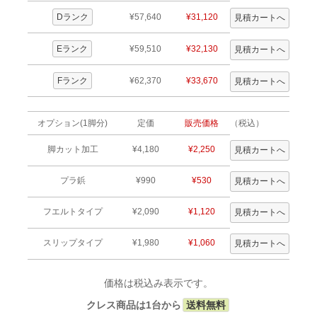
Dランク
¥57,640
¥31,120
Eランク
¥59,510
¥32,130
Fランク
¥62,370
¥33,670
オプション(1脚分)
定価
販売価格
（税込）
脚カット加工
¥4,180
¥2,250
プラ鋲
¥990
¥530
フエルトタイプ
¥2,090
¥1,120
スリップタイプ
¥1,980
¥1,060
価格は税込み表示です。
クレス商品は1台から
送料無料