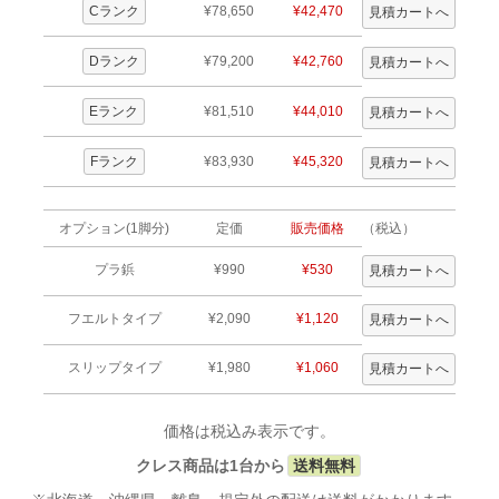
Cランク
¥78,650
¥42,470
Dランク
¥79,200
¥42,760
Eランク
¥81,510
¥44,010
Fランク
¥83,930
¥45,320
オプション(1脚分)
定価
販売価格
（税込）
プラ鋲
¥990
¥530
フエルトタイプ
¥2,090
¥1,120
スリップタイプ
¥1,980
¥1,060
価格は税込み表示です。
クレス商品は1台から
送料無料