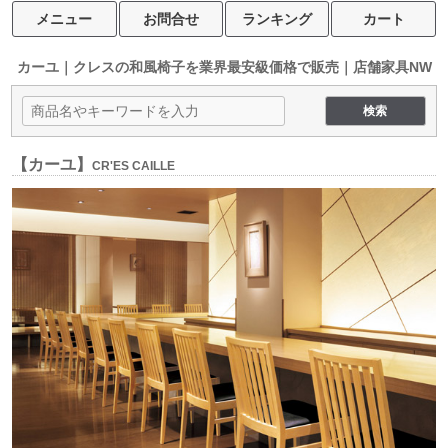
メニュー
お問合せ
ランキング
カート
カーユ｜クレスの和風椅子を
業界最安級価格で販売｜店舗家具NW
【カーユ】
CR'ES CAILLE