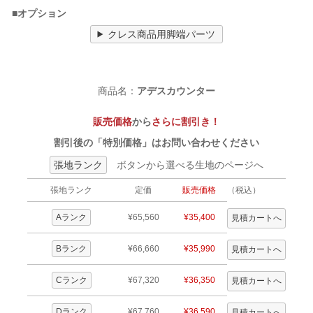
■オプション
クレス商品用脚端パーツ
商品名：
アデスカウンター
販売価格
から
さらに割引き！
割引後の「特別価格」はお問い合わせください
張地ランク
ボタンから選べる生地のページへ
張地ランク
定価
販売価格
（税込）
Aランク
¥65,560
¥35,400
Bランク
¥66,660
¥35,990
Cランク
¥67,320
¥36,350
Dランク
¥67,760
¥36,590