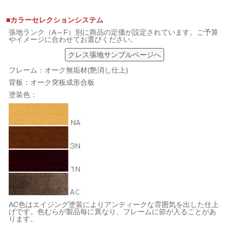
■カラーセレクションシステム
張地ランク（A～F）別に商品の定価が設定されています。ご予算
やイメージに合わせてお選びください。
クレス張地サンプルページへ
フレーム：オーク無垢材(艶消し仕上)
背板：オーク突板成形合板
塗装色：
AC色はエイジング塗装によりアンティークな雰囲気を出した仕上
げです。色むらが製品毎に異なり、フレームに節が入ることがあ
ります。