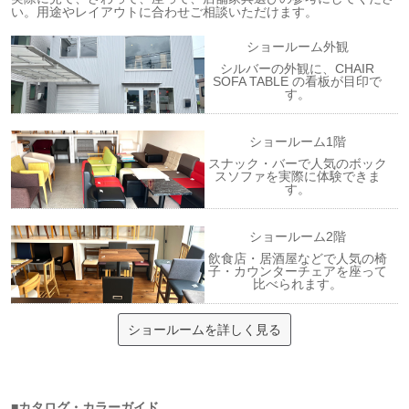
い。用途やレイアウトに合わせご相談いただけます。
ショールーム外観
シルバーの外観に、CHAIR
SOFA TABLE の看板が目印で
す。
ショールーム1階
スナック・バーで人気のボック
スソファを実際に体験できま
す。
ショールーム2階
飲食店・居酒屋などで人気の椅
子・カウンターチェアを座って
比べられます。
ショールームを詳しく見る
■カタログ・カラーガイド