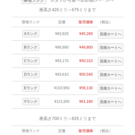
張地ランク
ボタンから選べる生地のページへ
座高さ425ミリ～675ミリまで
張地ランク
定価
販売価格
（税込）
Aランク
¥83,820
¥45,260
Bランク
¥86,680
¥46,800
Cランク
¥93,170
¥50,310
Dランク
¥93,610
¥50,540
Eランク
¥103,950
¥56,130
Fランク
¥113,300
¥61,180
座高さ700ミリ～825ミリまで
張地ランク
定価
販売価格
（税込）