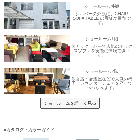
ショールーム外観
シルバーの外観に、CHAIR
SOFA TABLE の看板が目印で
す。
ショールーム1階
スナック・バーで人気のボック
スソファを実際に体験できま
す。
ショールーム2階
飲食店・居酒屋などで人気の椅
子・カウンターチェアを座って
比べられます。
ショールームを詳しく見る
■カタログ・カラーガイド