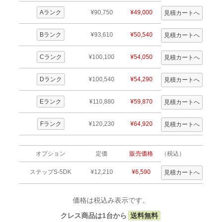
Aランク
¥90,750
¥49,000
Bランク
¥93,610
¥50,540
Cランク
¥100,100
¥54,050
Dランク
¥100,540
¥54,290
Eランク
¥110,880
¥59,870
Fランク
¥120,230
¥64,920
オプション
定価
販売価格
（税込）
ステップS-5DK
¥12,210
¥6,590
価格は税込み表示です。
クレス商品は1台から
送料無料