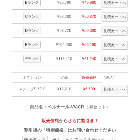
Bランク
¥86,790
¥46,860
Cランク
¥93,280
¥50,370
Dランク
¥93,720
¥50,600
Eランク
¥104,060
¥56,190
Fランク
¥113,410
¥61,240
オプション
定価
販売価格
（税込）
ステップS-5DK
¥12,210
¥6,590
商品名：
ベルナール-VV-CR
（脚セット）
販売価格
から
さらに割引き！
割引後の「特別価格」はお問い合わせください