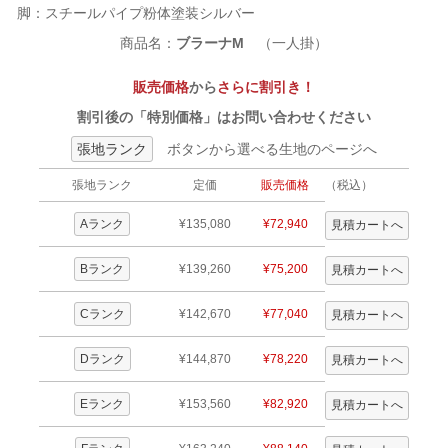
脚：スチールパイプ粉体塗装シルバー
商品名：
ブラーナM
（一人掛）
販売価格
から
さらに割引き！
割引後の「特別価格」はお問い合わせください
張地ランク
ボタンから選べる生地のページへ
張地ランク
定価
販売価格
（税込）
Aランク
¥135,080
¥72,940
Bランク
¥139,260
¥75,200
Cランク
¥142,670
¥77,040
Dランク
¥144,870
¥78,220
Eランク
¥153,560
¥82,920