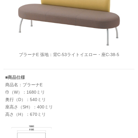
ブラーナE 張地：背C-53ライトイエロー・座C-38-5
■商品仕様
商品名：ブラーナE
巾（W）：1680ミリ
奥行（D）：540ミリ
座高さ（SH）：400ミリ
高さ（H）：670ミリ