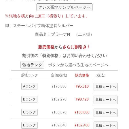
クレス張地サンプルページへ
※張地を横方向に加工（横張り）しています。
脚：スチールパイプ粉体塗装シルバー
商品名：
ブラーナN
（二人掛）
販売価格
から
さらに割引き！
割引後の「特別価格」はお問い合わせください
張地ランク
ボタンから選べる生地のページへ
張地ランク
定価(税抜)
販売価格
（税込）
Aランク
¥176,880
¥95,510
Bランク
¥182,270
¥98,420
Cランク
¥186,670
¥100,800
Dランク
¥189,640
¥102,400