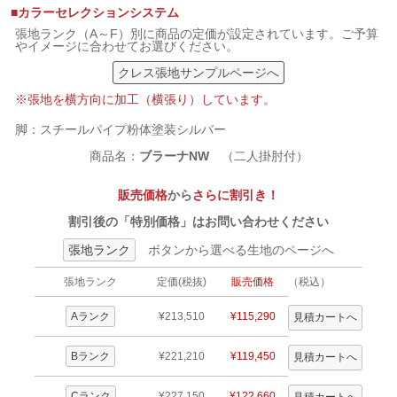
■カラーセレクションシステム
張地ランク（A～F）別に商品の定価が設定されています。ご予算
やイメージに合わせてお選びください。
クレス張地サンプルページへ
※張地を横方向に加工（横張り）しています。
脚：スチールパイプ粉体塗装シルバー
商品名：
ブラーナNW
（二人掛肘付）
販売価格
から
さらに割引き！
割引後の「特別価格」はお問い合わせください
張地ランク
ボタンから選べる生地のページへ
張地ランク
定価(税抜)
販売価格
（税込）
Aランク
¥213,510
¥115,290
Bランク
¥221,210
¥119,450
Cランク
¥227,150
¥122,660