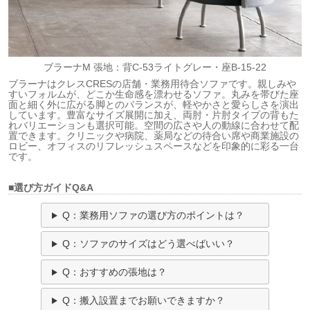
ブラーナM 張地：背C-53ライトグレー・座B-15-22
ブラーナはクレスCRESの店舗・業務用待合ソファです。親しみや
すいフォルムが、どこか生命感を漂わせるソファ。丸みを帯びた座
面と細く外に広がる脚とのバランスが、軽やかさと愛らしさを演出
しています。豊富なサイズ展開に加え、両肘・片肘タイプの背もた
れバリエーションも選択可能。空間の広さや人の動線に合わせて配
置できます。クリニックや病院、薬局などの待合い席や商業施設の
ロビー、オフィスのリフレッシュスペースなどを印象的に彩る一台
です。
■選び方ガイドQ&A
Q：業務用ソファの選び方のポイントは？
Q：ソファのサイズはどう選べばいい？
Q：おすすめの張地は？
Q：搬入設置までお願いできますか？