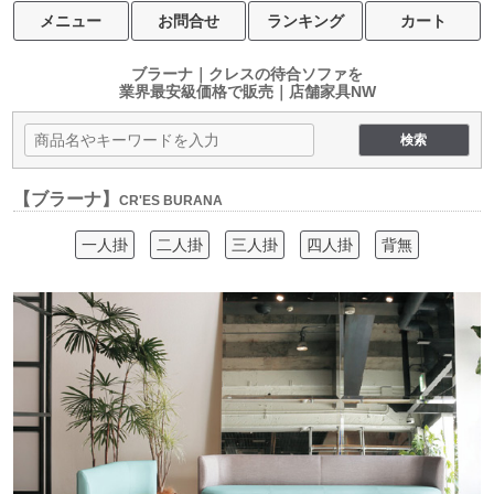
メニュー
お問合せ
ランキング
カート
ブラーナ｜クレスの待合ソファを
業界最安級価格で販売｜店舗家具NW
【ブラーナ】
CR'ES BURANA
一人掛
二人掛
三人掛
四人掛
背無