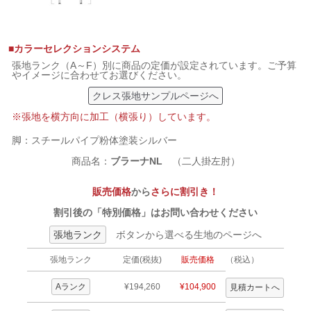
■カラーセレクションシステム
張地ランク（A～F）別に商品の定価が設定されています。ご予算
やイメージに合わせてお選びください。
クレス張地サンプルページへ
※張地を横方向に加工（横張り）しています。
脚：スチールパイプ粉体塗装シルバー
商品名：
ブラーナNL
（二人掛左肘）
販売価格
から
さらに割引き！
割引後の「特別価格」はお問い合わせください
張地ランク
ボタンから選べる生地のページへ
張地ランク
定価(税抜)
販売価格
（税込）
Aランク
¥194,260
¥104,900