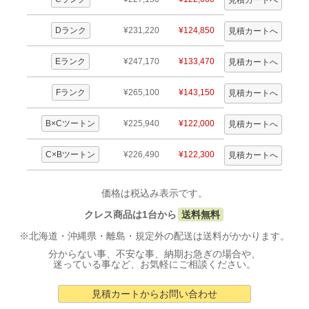
Dランク
¥231,220
¥124,850
Eランク
¥247,170
¥133,470
Fランク
¥265,100
¥143,150
B×Cツートン
¥225,940
¥122,000
C×Bツートン
¥226,490
¥122,300
価格は税込み表示です。
クレス商品は1台から
送料無料
※北海道・沖縄県・離島・規定外の配送は送料がかかります。
分からない事、不安な事、納期お急ぎの場合や、
迷っている事など、お気軽にご相談ください。
見積カートからお問い合わせ