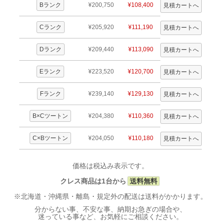
Bランク
¥200,750
¥108,400
Cランク
¥205,920
¥111,190
Dランク
¥209,440
¥113,090
Eランク
¥223,520
¥120,700
Fランク
¥239,140
¥129,130
B×Cツートン
¥204,380
¥110,360
C×Bツートン
¥204,050
¥110,180
価格は税込み表示です。
クレス商品は1台から
送料無料
※北海道・沖縄県・離島・規定外の配送は送料がかかります。
分からない事、不安な事、納期お急ぎの場合や、
迷っている事など、お気軽にご相談ください。