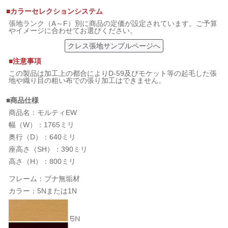
■カラーセレクションシステム
張地ランク（A～F）別に商品の定価が設定されています。ご予算
やイメージに合わせてお選びください。
クレス張地サンプルページへ
■注意事項
この製品は加工上の都合によりD-59及びモケット等の起毛した張
地や織り目の粗い布での張り加工はできません。
■商品仕様
商品名：モルティEW
幅（W）：1765ミリ
奥行（D）：640ミリ
座高さ（SH）：390ミリ
高さ（H）：800ミリ
フレーム：ブナ無垢材
カラー：5Nまたは1N