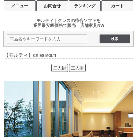
メニュー
お問合せ
ランキング
カート
モルティ｜クレスの待合ソファを
業界最安級価格で販売｜店舗家具NW
【モルティ】
CR'ES MOLTI
二人掛
三人掛