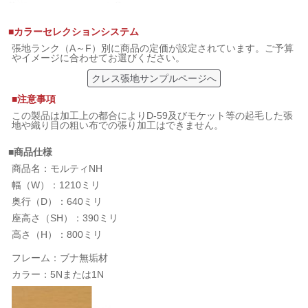
■カラーセレクションシステム
張地ランク（A～F）別に商品の定価が設定されています。ご予算
やイメージに合わせてお選びください。
クレス張地サンプルページへ
■注意事項
この製品は加工上の都合によりD-59及びモケット等の起毛した張
地や織り目の粗い布での張り加工はできません。
■商品仕様
商品名：モルティNH
幅（W）：1210ミリ
奥行（D）：640ミリ
座高さ（SH）：390ミリ
高さ（H）：800ミリ
フレーム：ブナ無垢材
カラー：5Nまたは1N