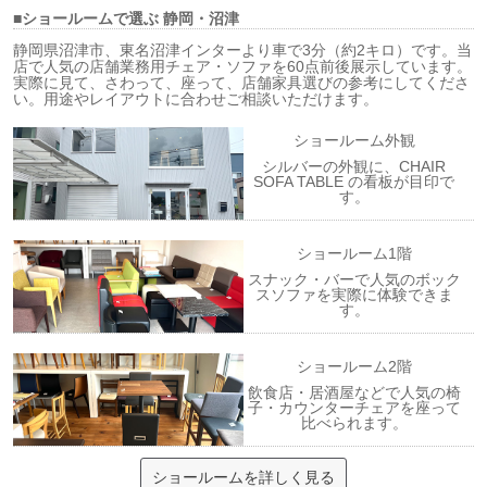
■ショールームで選ぶ
静岡・沼津
静岡県沼津市、東名沼津インターより車で3分（約2キロ）です。当
店で人気の店舗業務用チェア・ソファを60点前後展示しています。
実際に見て、さわって、座って、店舗家具選びの参考にしてくださ
い。用途やレイアウトに合わせご相談いただけます。
ショールーム外観
シルバーの外観に、CHAIR
SOFA TABLE の看板が目印で
す。
ショールーム1階
スナック・バーで人気のボック
スソファを実際に体験できま
す。
ショールーム2階
飲食店・居酒屋などで人気の椅
子・カウンターチェアを座って
比べられます。
ショールームを詳しく見る