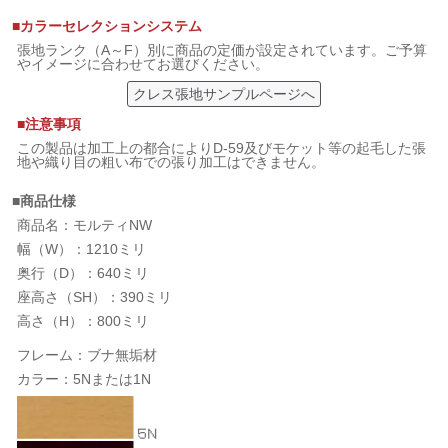
■カラーセレクションシステム
張地ランク（A～F）別に商品の定価が設定されています。ご予算
やイメージに合わせてお選びください。
クレス張地サンプルページへ
■注意事項
この製品は加工上の都合によりD-59及びモケット等の起毛した張
地や織り目の粗い布での張り加工はできません。
■商品仕様
商品名：モルティNW
幅（W）：1210ミリ
奥行（D）：640ミリ
座高さ（SH）：390ミリ
高さ（H）：800ミリ
フレーム：ブナ無垢材
カラー：5Nまたは1N