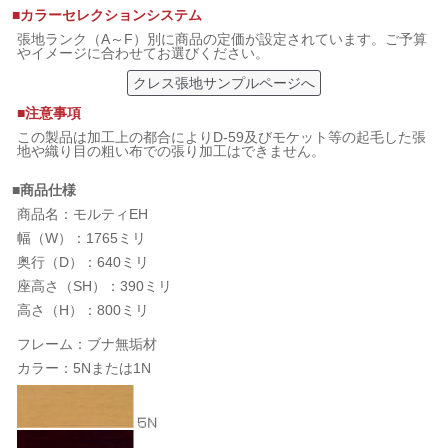
■カラーセレクションシステム
張地ランク（A～F）別に商品の定価が設定されています。ご予算
やイメージに合わせてお選びください。
クレス張地サンプルページへ
■注意事項
この製品は加工上の都合によりD-59及びモケット等の起毛した張
地や織り目の粗い布での張り加工はできません。
■商品仕様
商品名：モルティEH
幅（W）：1765ミリ
奥行（D）：640ミリ
座高さ（SH）：390ミリ
高さ（H）：800ミリ
フレーム：ブナ無垢材
カラー：5Nまたは1N