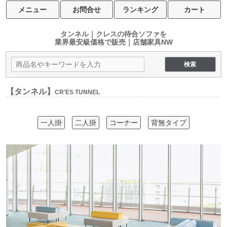
メニュー
お問合せ
ランキング
カート
タンネル｜クレスの待合ソファを
業界最安級価格で販売｜店舗家具NW
【タンネル】
CR'ES TUNNEL
一人掛
二人掛
コーナー
背無タイプ