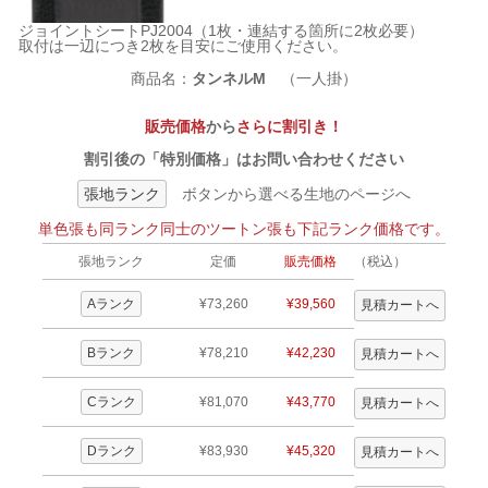
ジョイントシートPJ2004（1枚・連結する箇所に2枚必要）
取付は一辺につき2枚を目安にご使用ください。
商品名：
タンネルM
（一人掛）
販売価格
から
さらに割引き！
割引後の「特別価格」はお問い合わせください
張地ランク
ボタンから選べる生地のページへ
単色張も同ランク同士のツートン張も下記ランク価格です。
張地ランク
定価
販売価格
（税込）
Aランク
¥73,260
¥39,560
Bランク
¥78,210
¥42,230
Cランク
¥81,070
¥43,770
Dランク
¥83,930
¥45,320