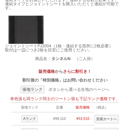
連結タイプとジョイントシートを購入いただくと連結が可能で
す。
ジョイントシートPJ2004（1枚・連結する箇所に2枚必要）
取付は一辺につき2枚を目安にご使用ください。
商品名：
タンネルN
（二人掛）
販売価格
から
さらに割引き！
割引後の「特別価格」はお問い合わせください
張地ランク
ボタンから選べる生地のページへ
単色張も同ランク同士のツートン張も下記ランク価格です。
張地ランク
定価
販売価格
（税込）
Aランク
¥99,110
¥53,510