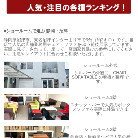
■ショールームで選ぶ
静岡・沼津
静岡県沼津市、東名沼津インターより車で3分（約2キロ）です。当
店で人気の店舗業務用チェア・ソファを60点前後展示しています。
実際に見て、さわって、座って、店舗家具選びの参考にしてくださ
い。用途やレイアウトに合わせご相談いただけます。
ショールーム外観
シルバーの外観に、CHAIR
SOFA TABLE の看板が目印で
す。
ショールーム1階
スナック・バーで人気のボック
スソファを実際に体験できま
す。
ショールーム2階
飲食店・居酒屋などで人気の椅