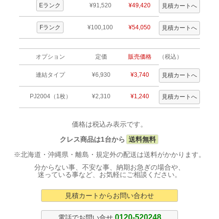
Eランク
¥91,520
¥49,420
Fランク
¥100,100
¥54,050
オプション
定価
販売価格
（税込）
連結タイプ
¥6,930
¥3,740
PJ2004（1枚）
¥2,310
¥1,240
価格は税込み表示です。
クレス商品は1台から
送料無料
※北海道・沖縄県・離島・規定外の配送は送料がかかります。
分からない事、不安な事、納期お急ぎの場合や、
迷っている事など、お気軽にご相談ください。
見積カートからお問い合わせ
0120-520248
電話でお問い合せ