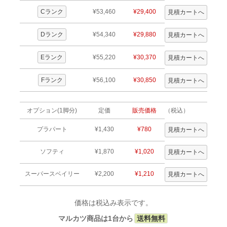
Cランク
¥53,460
¥29,400
Dランク
¥54,340
¥29,880
Eランク
¥55,220
¥30,370
Fランク
¥56,100
¥30,850
オプション(1脚分)
定価
販売価格
（税込）
プラパート
¥1,430
¥780
ソフティ
¥1,870
¥1,020
スーパースベイリー
¥2,200
¥1,210
価格は税込み表示です。
マルカツ商品は1台から
送料無料