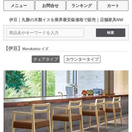
メニュー
お問合せ
ランキング
カート
伊豆｜丸勝の木製イスを
業界最安級価格で販売｜店舗家具NW
【伊豆】
Marukatsu イズ
チェアタイプ
カウンタータイプ