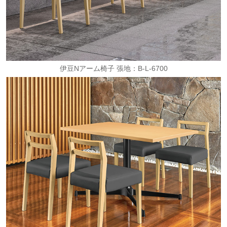
伊豆Nアーム椅子 張地：B-L-6700