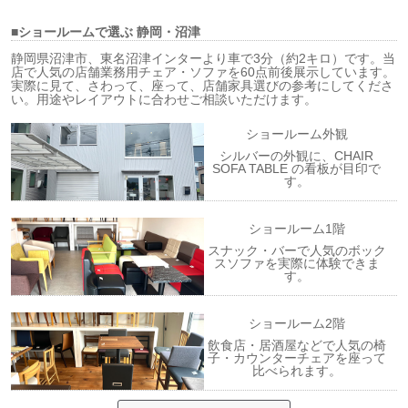
■ショールームで選ぶ
静岡・沼津
静岡県沼津市、東名沼津インターより車で3分（約2キロ）です。当
店で人気の店舗業務用チェア・ソファを60点前後展示しています。
実際に見て、さわって、座って、店舗家具選びの参考にしてくださ
い。用途やレイアウトに合わせご相談いただけます。
ショールーム外観
シルバーの外観に、CHAIR
SOFA TABLE の看板が目印で
す。
ショールーム1階
スナック・バーで人気のボック
スソファを実際に体験できま
す。
ショールーム2階
飲食店・居酒屋などで人気の椅
子・カウンターチェアを座って
比べられます。