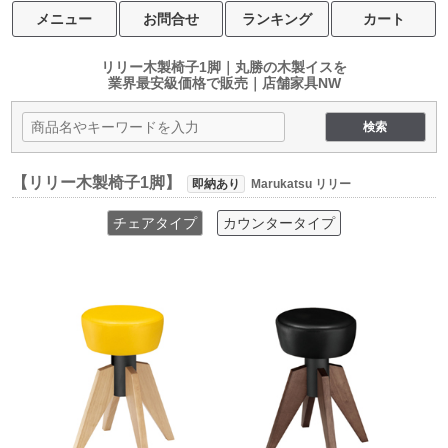
メニュー
お問合せ
ランキング
カート
リリー木製椅子1脚｜丸勝の木製イスを
業界最安級価格で販売｜店舗家具NW
【リリー木製椅子1脚】
即納あり
Marukatsu リリー
チェアタイプ
カウンタータイプ