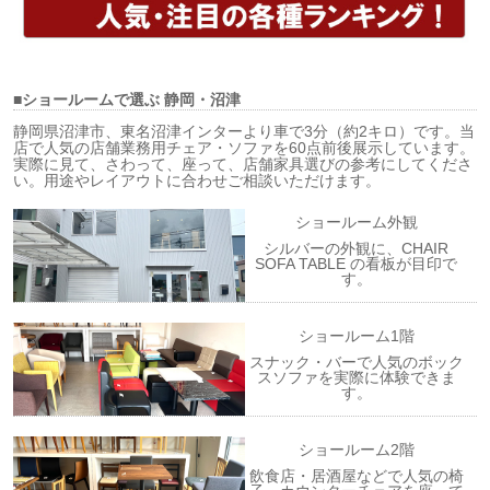
■ショールームで選ぶ
静岡・沼津
静岡県沼津市、東名沼津インターより車で3分（約2キロ）です。当
店で人気の店舗業務用チェア・ソファを60点前後展示しています。
実際に見て、さわって、座って、店舗家具選びの参考にしてくださ
い。用途やレイアウトに合わせご相談いただけます。
ショールーム外観
シルバーの外観に、CHAIR
SOFA TABLE の看板が目印で
す。
ショールーム1階
スナック・バーで人気のボック
スソファを実際に体験できま
す。
ショールーム2階
飲食店・居酒屋などで人気の椅