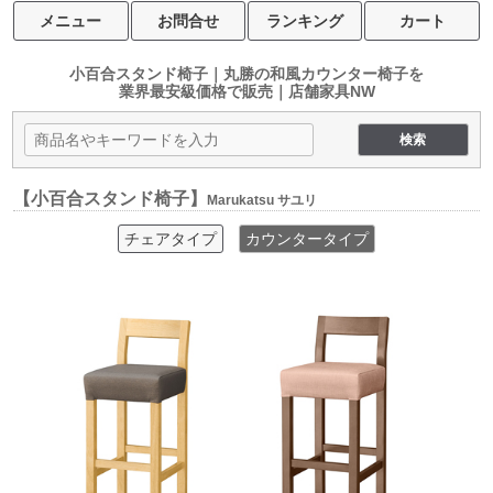
メニュー
お問合せ
ランキング
カート
小百合スタンド椅子｜丸勝の和風カウンター椅子を
業界最安級価格で販売｜店舗家具NW
【小百合スタンド椅子】
Marukatsu サユリ
チェアタイプ
カウンタータイプ