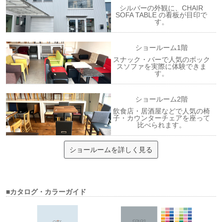
シルバーの外観に、CHAIR
SOFA TABLE の看板が目印で
す。
ショールーム1階
スナック・バーで人気のボック
スソファを実際に体験できま
す。
ショールーム2階
飲食店・居酒屋などで人気の椅
子・カウンターチェアを座って
比べられます。
ショールームを詳しく見る
■カタログ・カラーガイド