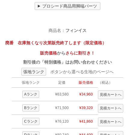
プロシード商品用脚端パーツ
商品名：
フィンイス
廃番 在庫無くなり次第販売終了します（限定価格）
販売価格
から
さらに割引き！
割引後の「特別価格」はお問い合わせください
張地ランク
ボタンから選べる生地のページへ
張地ランク
定価
販売価格
（税込）
Aランク
¥63,580
¥34,960
Bランク
¥71,500
¥39,320
Cランク
¥76,120
¥41,860
Dランク
¥80,740
¥44,400