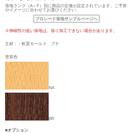
張地ランク（A～F）別に商品の定価が設定されています。ご予算
やイメージに合わせてお選びください。
プロシード張地サンプルページへ
※伸縮性の低い張地は、張り加工できない場合があります。
主材：：軟質モールド ブナ
塗装色
NA
BR
■オプション