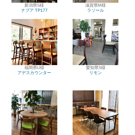
新潟県S様
滋賀県M様
ナプア
TP177
ラソール
福岡県U様
愛知県S様
アデスカウンター
リモン