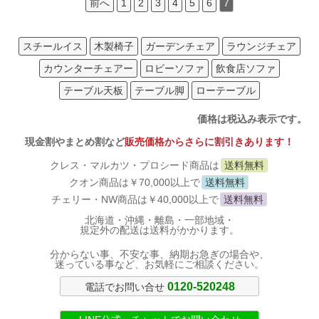
前へ
1
2
3
4
5
6
7
スチールイス
木製椅子
ガーデンチェア
ラウンジチェア
カウンターチェアー
ロビーソファ
飲食店ソファ
テーブル天板
テーブル脚
ローテーブル
価格は税込み表示です。
現金割やまとめ割など
販売価格からさらに割引きあります！
クレス・マルカツ・プロシード商品は
送料無料
クオン商品は￥70,000以上で
送料無料
チェリー・NW商品は￥40,000以上で
送料無料
北海道・沖縄・離島・一部地域・
規定外の配送は送料がかかります。
分からない事、不安な事、納期お急ぎの場合や、
迷っている事など、お気軽にご相談ください。
0120-520248
電話でお問い合せ