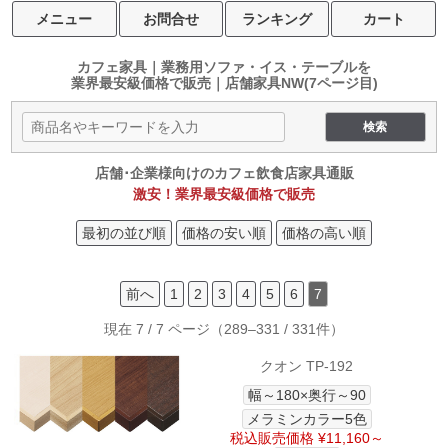
メニュー
お問合せ
ランキング
カート
カフェ家具｜業務用ソファ・イス・テーブルを
業界最安級価格で販売｜店舗家具NW
(7ページ目)
店舗･企業様向けのカフェ飲食店家具通販
激安！業界最安級価格で販売
最初の並び順
価格の安い順
価格の高い順
前へ
1
2
3
4
5
6
7
現在 7 / 7 ページ（289–331 / 331件）
クオン TP-192
幅～180×奥行～90
メラミンカラー5色
税込販売価格 ¥11,160～