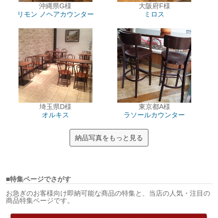
沖縄県G様
大阪府F様
リモン
ノヘアカウンター
ミロス
埼玉県D様
東京都A様
オルキス
ラソールカウンター
納品写真をもっと見る
■特集ページでさがす
お急ぎのお客様向け即納可能な商品の特集と、当店の人気・注目の
商品特集ページです。