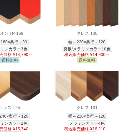
オン TP-168
クレス T30
180×奥行～90
幅～220×奥行～120
ミンカラー3色
突板/メラミンカラー10色
価格 ¥14,790～
税込販売価格 ¥14,900～
送料無料
送料無料
クレス T25
クレス T31
240×奥行～120
幅～210×奥行～120
ミンカラー2色
メラミンカラー4色
価格 ¥15,740～
税込販売価格 ¥16,210～