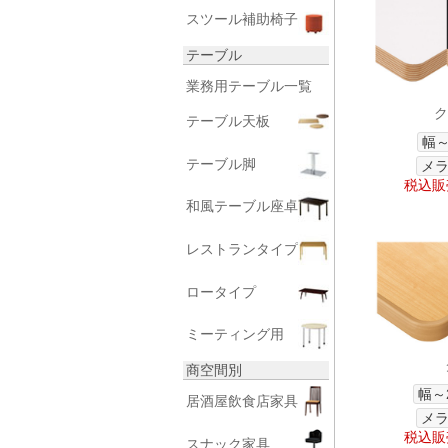
スツール補助椅子
テーブル
業務用テーブル一覧
ク
テーブル天板
幅～
テーブル脚
メラ
税込販売
和風テーブル座卓
レストランタイプ
ロータイプ
ミーティング用
商空間別
幅～
居酒屋飲食店家具
メラ
税込販売
スナック家具