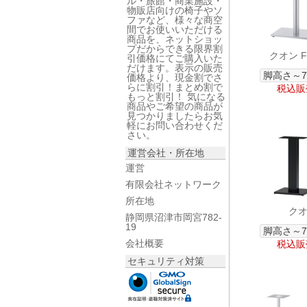
ル・旅館・商業施設・
物販店向けの椅子やソ
ファなど、様々な商空
間でお使いいただける
商品を、ネットショッ
プだからできる限界割
クオン FT
引価格にてご購入いた
だけます。表示の販売
脚高さ～7
価格より、現金割でさ
らに割引！まとめ割で
税込販売
もっと割引！ 気になる
商品やご希望の商品が
見つかりましたらお気
軽にお問い合わせくだ
さい。
運営会社・所在地
運営
有限会社ネットワーク
所在地
クオン
静岡県沼津市岡宮782-
19
脚高さ～7
会社概要
税込販売
セキュリティ対策