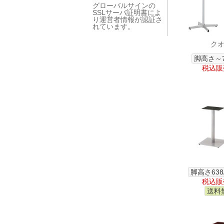
グローバルサインの
SSLサーバ証明書によ
り運営者情報が認証さ
れています。
クオン
脚高さ～7
税込販売
脚高さ638
税込販売
送料