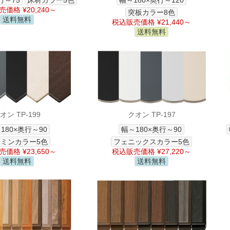
行～75
床材カラー5色
幅～180×奥行～120
価格 ¥20,240～
突板カラー8色
送料無料
税込販売価格 ¥21,440～
送料無料
オン TP-199
クオン TP-197
180×奥行～90
幅～180×奥行～90
ミンカラー5色
フェニックスカラー5色
価格 ¥23,650～
税込販売価格 ¥27,220～
送料無料
送料無料