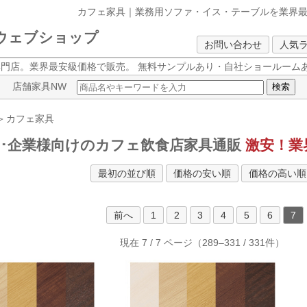
カフェ家具｜業務用ソファ・イス・テーブルを
業界
クウェブショップ
お問い合わせ
人気
専門店。業界最安級価格で販売。
無料サンプルあり・自社ショールームあ
店舗家具NW
＞
カフェ家具
舗･企業様向けのカフェ飲食店家具通販
激安！業
最初の並び順
価格の安い順
価格の高い順
前へ
1
2
3
4
5
6
7
現在 7 / 7 ページ（289–331 / 331件）