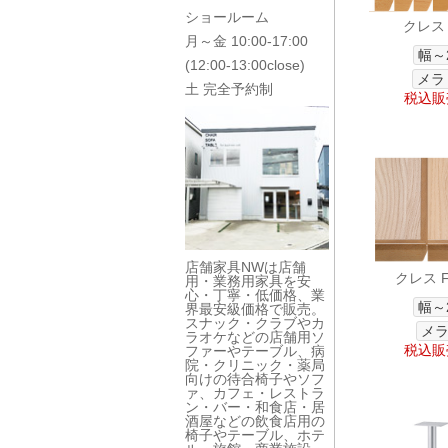
ショールーム
クレス 
月～金 10:00-17:00
幅～
(12:00-13:00close)
メラ
土 完全予約制
税込販売
店舗家具NWは店舗
クレス 
用・業務用家具を安
心・丁寧・低価格、業
幅～
界最安級価格で販売。
スナック・クラブやカ
メラ
ラオケなどの店舗用ソ
税込販売
ファーやテーブル、病
院・クリニック・薬局
向けの待合椅子やソフ
ァ、カフェ・レストラ
ン・バー・和食店・居
酒屋などの飲食店用の
椅子やテーブル、ホテ