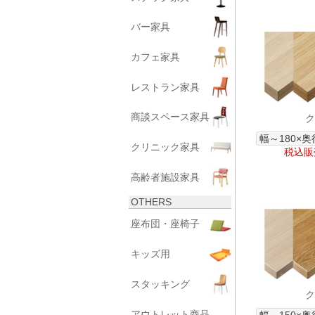
バー家具
カフェ家具
レストラン家具
商談スペース家具
ク
幅～180×奥
クリニック家具
税込販売
高齢者施設家具
OTHERS
座布団・座椅子
キッズ用
スタッキング
ク
アウトレット商品