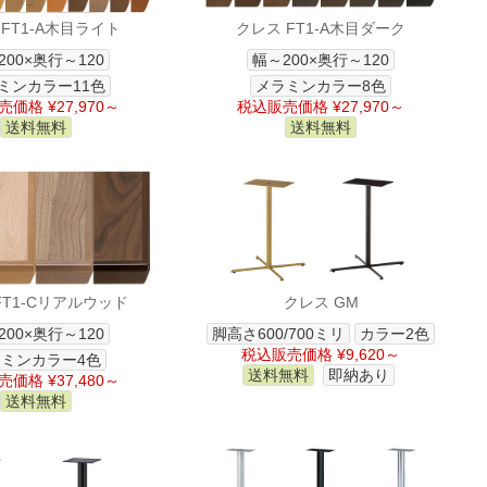
FT1-A木目ライト
クレス FT1-A木目ダーク
200×奥行～120
幅～200×奥行～120
ミンカラー11色
メラミンカラー8色
価格 ¥27,970～
税込販売価格 ¥27,970～
送料無料
送料無料
FT1-Cリアルウッド
クレス GM
200×奥行～120
脚高さ600/700ミリ
カラー2色
税込販売価格 ¥9,620～
ミンカラー4色
送料無料
即納あり
価格 ¥37,480～
送料無料