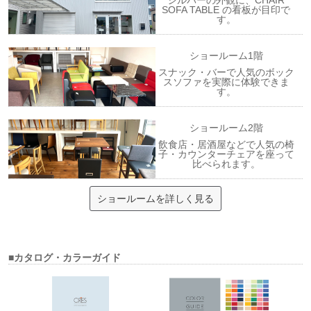
シルバーの外観に、CHAIR
SOFA TABLE の看板が目印で
す。
ショールーム1階
スナック・バーで人気のボック
スソファを実際に体験できま
す。
ショールーム2階
飲食店・居酒屋などで人気の椅
子・カウンターチェアを座って
比べられます。
ショールームを詳しく見る
■カタログ・カラーガイド