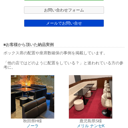
お問い合わせフォーム
メールでお問い合せ
■お客様から頂いた納品実例
ボックス席の配置や座席数確保の事例を掲載しています。
「他の店ではどのように配置をしている？」と迷われている方の参
考に。
秋田県H様
鹿児島県S様
ノーラ
メリル
ナンセK