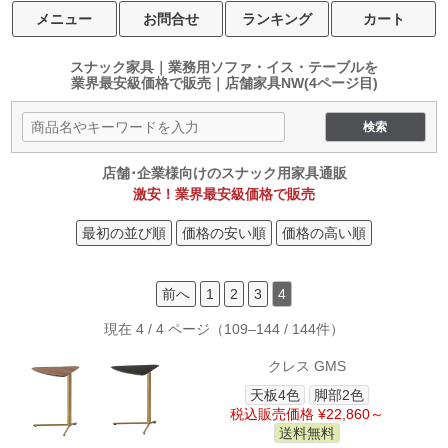
メニュー
お問合せ
ランキング
カート
スナック家具｜業務用ソファ・イス・テーブルを
業界最安級価格で販売｜店舗家具NW
(4ページ目)
店舗･企業様向けのスナック用家具通販
激安！業界最安級価格で販売
最初の並び順
価格の安い順
価格の高い順
前へ
1
2
3
4
現在 4 / 4 ページ（109–144 / 144件）
クレス GMS
天板4色
脚部2色
税込販売価格 ¥22,860～
送料無料