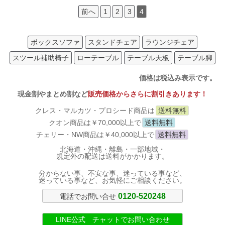
前へ
1
2
3
4
ボックスソファ
スタンドチェア
ラウンジチェア
スツール補助椅子
ローテーブル
テーブル天板
テーブル脚
価格は税込み表示です。
現金割やまとめ割など
販売価格からさらに割引きあります！
クレス・マルカツ・プロシード商品は
送料無料
クオン商品は￥70,000以上で
送料無料
チェリー・NW商品は￥40,000以上で
送料無料
北海道・沖縄・離島・一部地域・
規定外の配送は送料がかかります。
分からない事、不安な事、迷っている事など、
迷っている事など、お気軽にご相談ください。
0120-520248
電話でお問い合せ
LINE公式 チャットでお問い合わせ